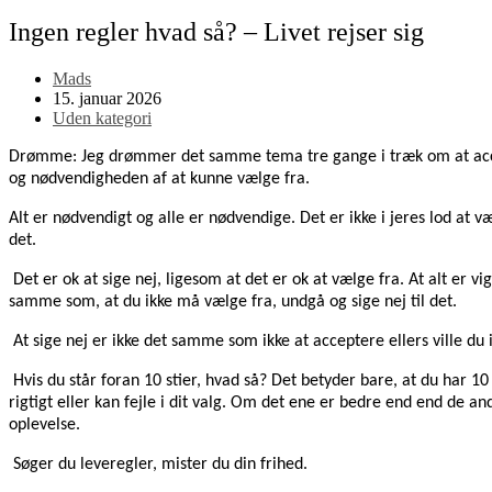
Ingen regler hvad så? – Livet rejser sig
Post
Mads
author:
Post
15. januar 2026
published:
Post
Uden kategori
category:
Drømme: Jeg drømmer det samme tema tre gange i træk om at accep
og nødvendigheden af at kunne vælge fra.
Alt er nødvendigt og alle er nødvendige. Det er ikke i jeres lod at v
det.
Det er ok at sige nej, ligesom at det er ok at vælge fra. At alt er vi
samme som, at du ikke må vælge fra, undgå og sige nej til det.
At sige nej er ikke det samme som ikke at acceptere ellers ville du 
Hvis du står foran 10 stier, hvad så? Det betyder bare, at du har 10
rigtigt eller kan fejle i dit valg. Om det ene er bedre end end de a
oplevelse.
Søger du leveregler, mister du din frihed.