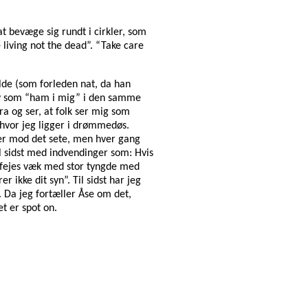
 bevæge sig rundt i cirkler, som
 living not the dead”. “Take care
lde (som forleden nat, da han
lv som “ham i mig” i den samme
ra og ser, at folk ser mig som
hvor jeg ligger i drømmedøs.
r mod det sete, men hver gang
til sidst med indvendinger som: Hvis
et fejes væk med stor tyngde med
 ikke dit syn”. Til sidst har jeg
 Da jeg fortæller Åse om det,
et er spot on.