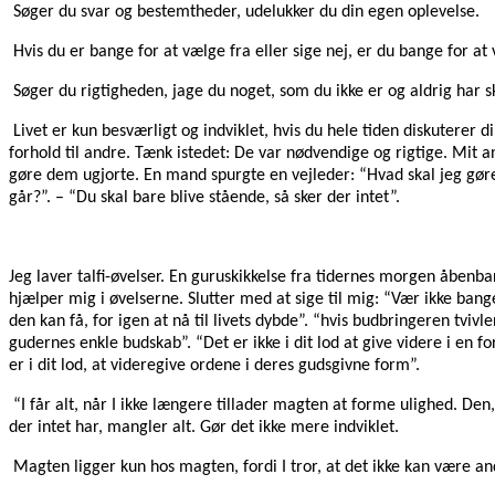
Søger du svar og bestemtheder, udelukker du din egen oplevelse.
Hvis du er bange for at vælge fra eller sige nej, er du bange for at v
Søger du rigtigheden, jage du noget, som du ikke er og aldrig har s
Livet er kun besværligt og indviklet, hvis du hele tiden diskuterer 
forhold til andre. Tænk istedet: De var nødvendige og rigtige. Mit a
gøre dem ugjorte. En mand spurgte en vejleder: “Hvad skal jeg gøre 
går?”. – “Du skal bare blive stående, så sker der intet”.
Jeg laver talfi-øvelser. En guruskikkelse fra tidernes morgen åbenba
hjælper mig i øvelserne. Slutter med at sige til mig: “Vær ikke bang
den kan få, for igen at nå til livets dybde”. “hvis budbringeren t
gudernes enkle budskab”. “Det er ikke i dit lod at give videre i en fo
er i dit lod, at videregive ordene i deres gudsgivne form”.
“I får alt, når I ikke længere tillader magten at forme ulighed. Den
der intet har, mangler alt. Gør det ikke mere indviklet.
Magten ligger kun hos magten, fordi I tror, at det ikke kan være an