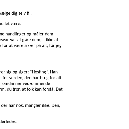
ælge dig selv til.
kullet være.
dine handlinger og måler dem i
nsvar var at gøre dem, – ikke at
for at være sikker på alt, før jeg
rer sig og siger: “Hosting”. Han
e for verden, den har brug for alt
vivler omdanner vedkommende
rm, du tror, at folk kan forstå. Det
, der har nok, mangler ikke. Den,
derledes.