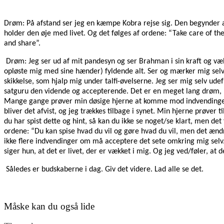
Drøm: På afstand ser jeg en kæmpe Kobra rejse sig. Den begynder at
holder den øje med livet. Og det følges af ordene: “Take care of the
and share”.
Drøm: Jeg ser ud af mit pandesyn og ser Brahman i sin kraft og væ
opløste mig med sine hænder) fyldende alt. Ser og mærker mig se
skikkelse, som hjalp mig under talfi-øvelserne. Jeg ser mig selv udef
satguru den vidende og accepterende. Det er en meget lang drøm, 
Mange gange prøver min døsige hjerne at komme mod indvendinge
bliver det afvist, og jeg trækkes tilbage i synet. Min hjerne prøver 
du har spist dette og hint, så kan du ikke se noget/se klart, men d
ordene: “Du kan spise hvad du vil og gøre hvad du vil, men det ændrer
ikke flere indvendinger om må acceptere det sete omkring mig selv.
siger hun, at det er livet, der er vækket i mig. Og jeg ved/føler, at d
Således er budskaberne i dag. Giv det videre. Lad alle se det.
Måske kan du også lide