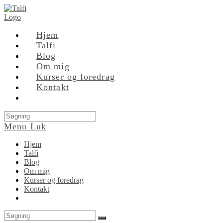
Skip
to
content
Hjem
Talfi
Blog
Om mig
Kurser og foredrag
Kontakt
Search
this
Menu
Luk
website
Hjem
Talfi
Blog
Om mig
Kurser og foredrag
Kontakt