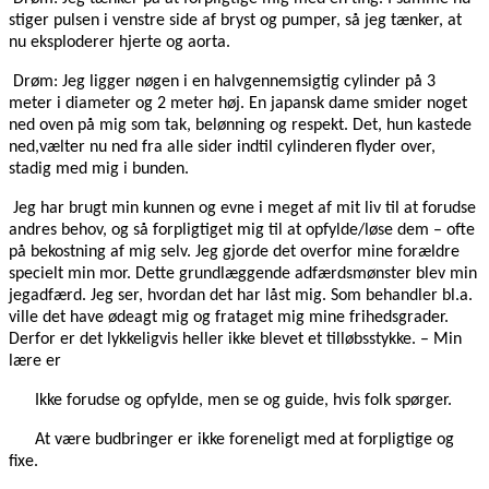
stiger pulsen i venstre side af bryst og pumper, så jeg tænker, at
nu eksploderer hjerte og aorta.
Drøm: Jeg ligger nøgen i en halvgennemsigtig cylinder på 3
meter i diameter og 2 meter høj. En japansk dame smider noget
ned oven på mig som tak, belønning og respekt. Det, hun kastede
ned,vælter nu ned fra alle sider indtil cylinderen flyder over,
stadig med mig i bunden.
Jeg har brugt min kunnen og evne i meget af mit liv til at forudse
andres behov, og så forpligtiget mig til at opfylde/løse dem – ofte
på bekostning af mig selv. Jeg gjorde det overfor mine forældre
specielt min mor. Dette grundlæggende adfærdsmønster blev min
jegadfærd. Jeg ser, hvordan det har låst mig. Som behandler bl.a.
ville det have ødeagt mig og frataget mig mine frihedsgrader.
Derfor er det lykkeligvis heller ikke blevet et tilløbsstykke. – Min
lære er
Ikke forudse og opfylde, men se og guide, hvis folk spørger.
At være budbringer er ikke foreneligt med at forpligtige og
fixe.