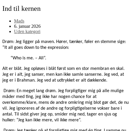
Ind til kernen
Post
Mads
author:
Post
6. januar 2026
published:
Post
Uden kategori
category:
Drøm: Jeg ligger på maven. Hører, tænker, føler en stemme sige:
“It all goes down to the expression:
“Who is me. – All”.
Alt er blåt. Jeg opløses i blåt først som en stor membran en skal.
Jeg er i alt, jeg sanser, men kan ikke samle sanserne. Jeg ved, at
jeg er i Brahman. Jeg ved at udtrykket er alt dækkende.
Drøm: En meget lang drøm. Jeg forpligtiger mig på alle mulige
måder med ting, jeg ikke har nogen chance for at
overkomme/klare, mens de andre omkring mig blot gør det, de nu
vil. Jeg ignoreres af de andre og forpligtigelserne vokser bare i
antal. Til sidst giver jeg op, smider mig ned, tager en sjus og
hulker: “Jeg kan ikke mere, vil ikke mere”.
Drøm: Jeg tænker på at forpligtige mig med én ting. I samme nu