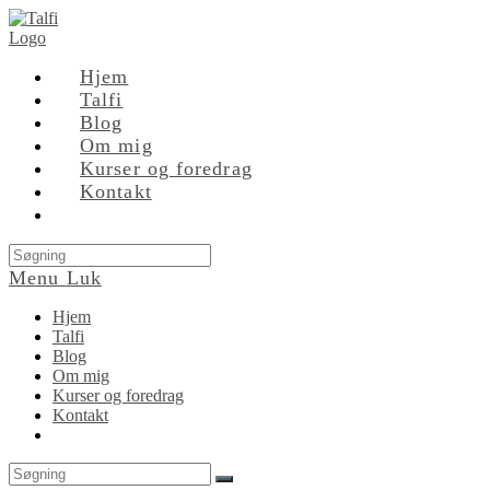
Skip
to
content
Hjem
Talfi
Blog
Om mig
Kurser og foredrag
Kontakt
Search
this
Menu
Luk
website
Hjem
Talfi
Blog
Om mig
Kurser og foredrag
Kontakt