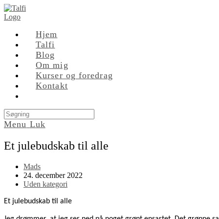
Skip
to
content
Hjem
Talfi
Blog
Om mig
Kurser og foredrag
Kontakt
Search
this
Menu
Luk
website
Et julebudskab til alle
Post
Mads
author:
Post
24. december 2022
published:
Post
Uden kategori
category:
Et julebudskab til alle
Jeg drømmer, at jeg ser ned på noget grønt ensartet. Det grønne sa