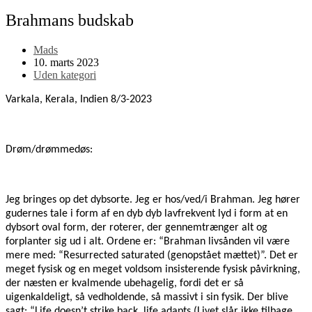
Brahmans budskab
Post
Mads
author:
Post
10. marts 2023
published:
Post
Uden kategori
category:
Varkala, Kerala, Indien 8/3-2023
Drøm/drømmedøs:
Jeg bringes op det dybsorte. Jeg er hos/ved/i Brahman. Jeg hører
gudernes tale i form af en dyb dyb lavfrekvent lyd i form at en
dybsort oval form, der roterer, der gennemtrænger alt og
forplanter sig ud i alt. Ordene er: “Brahman livsånden vil være
mere med: “Resurrected saturated (genopstået mættet)”. Det er
meget fysisk og en meget voldsom insisterende fysisk påvirkning,
der næsten er kvalmende ubehagelig, fordi det er så
uigenkaldeligt, så vedholdende, så massivt i sin fysik. Der blive
sagt: “Life doesn’t strike back, life adapts (Livet slår ikke tilbage,