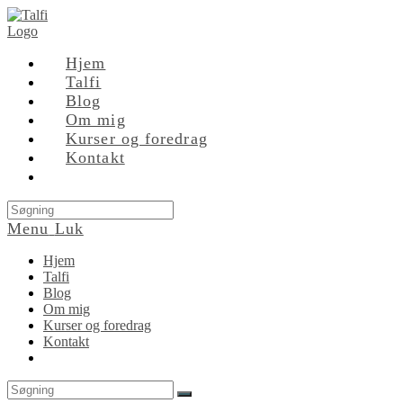
Skip
to
content
Hjem
Talfi
Blog
Om mig
Kurser og foredrag
Kontakt
Search
this
Menu
Luk
website
Hjem
Talfi
Blog
Om mig
Kurser og foredrag
Kontakt